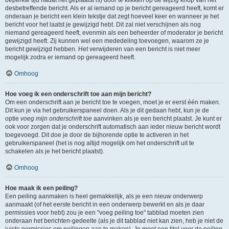
beperkte tijd nadat het geplaatst is) door te klikken op de
wijzig
knop van het
desbetreffende bericht. Als er al iemand op je bericht gereageerd heeft, komt er
onderaan je bericht een klein tekstje dat zegt hoeveel keer en wanneer je het
bericht voor het laatst je gewijzigd hebt. Dit zal niet verschijnen als nog
niemand gereageerd heeft, evenmin als een beheerder of moderator je bericht
gewijzigd heeft. Zij kunnen wel een mededeling toevoegen, waarom ze je
bericht gewijzigd hebben. Het verwijderen van een bericht is niet meer
mogelijk zodra er iemand op gereageerd heeft.
Omhoog
Hoe voeg ik een onderschrift toe aan mijn bericht?
Om een onderschrift aan je bericht toe te voegen, moet je er eerst één maken.
Dit kun je via het gebruikerspaneel doen. Als je dit gedaan hebt, kun je de
optie
voeg mijn onderschrift toe
aanvinken als je een bericht plaatst. Je kunt er
ook voor zorgen dat je onderschrift automatisch aan ieder nieuw bericht wordt
toegevoegd. Dit doe je door de bijhorende optie te activeren in het
gebruikerspaneel (het is nog altijd mogelijk om het onderschrift uit te
schakelen als je het bericht plaatst).
Omhoog
Hoe maak ik een peiling?
Een peiling aanmaken is heel gemakkelijk, als je een nieuw onderwerp
aanmaakt (of het eerste bericht in een onderwerp bewerkt en als je daar
permissies voor hebt) zou je een "voeg peiling toe" tabblad moeten zien
onderaan het berichten-gedeelte (als je dit tabblad niet kan zien, heb je niet de