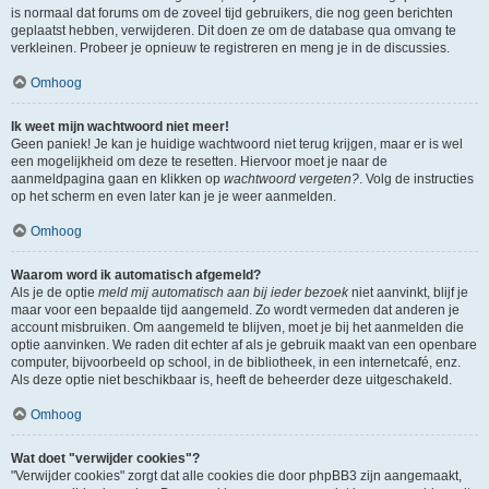
is normaal dat forums om de zoveel tijd gebruikers, die nog geen berichten
geplaatst hebben, verwijderen. Dit doen ze om de database qua omvang te
verkleinen. Probeer je opnieuw te registreren en meng je in de discussies.
Omhoog
Ik weet mijn wachtwoord niet meer!
Geen paniek! Je kan je huidige wachtwoord niet terug krijgen, maar er is wel
een mogelijkheid om deze te resetten. Hiervoor moet je naar de
aanmeldpagina gaan en klikken op
wachtwoord vergeten?
. Volg de instructies
op het scherm en even later kan je je weer aanmelden.
Omhoog
Waarom word ik automatisch afgemeld?
Als je de optie
meld mij automatisch aan bij ieder bezoek
niet aanvinkt, blijf je
maar voor een bepaalde tijd aangemeld. Zo wordt vermeden dat anderen je
account misbruiken. Om aangemeld te blijven, moet je bij het aanmelden die
optie aanvinken. We raden dit echter af als je gebruik maakt van een openbare
computer, bijvoorbeeld op school, in de bibliotheek, in een internetcafé, enz.
Als deze optie niet beschikbaar is, heeft de beheerder deze uitgeschakeld.
Omhoog
Wat doet "verwijder cookies"?
"Verwijder cookies" zorgt dat alle cookies die door phpBB3 zijn aangemaakt,