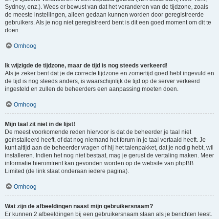
Sydney, enz.). Wees er bewust van dat het veranderen van de tijdzone, zoals
de meeste instellingen, alleen gedaan kunnen worden door geregistreerde
gebruikers. Als je nog niet geregistreerd bent is dit een goed moment om dit te
doen.
Omhoog
Ik wijzigde de tijdzone, maar de tijd is nog steeds verkeerd!
Als je zeker bent dat je de correcte tijdzone en zomertijd goed hebt ingevuld en
de tijd is nog steeds anders, is waarschijnlijk de tijd op de server verkeerd
ingesteld en zullen de beheerders een aanpassing moeten doen.
Omhoog
Mijn taal zit niet in de lijst!
De meest voorkomende reden hiervoor is dat de beheerder je taal niet
geïnstalleerd heeft, of dat nog niemand het forum in je taal vertaald heeft. Je
kunt altijd aan de beheerder vragen of hij het talenpakket, dat je nodig hebt, wil
installeren. Indien het nog niet bestaat, mag je gerust de vertaling maken. Meer
informatie hieromtrent kan gevonden worden op de website van phpBB
Limited (de link staat onderaan iedere pagina).
Omhoog
Wat zijn de afbeeldingen naast mijn gebruikersnaam?
Er kunnen 2 afbeeldingen bij een gebruikersnaam staan als je berichten leest.