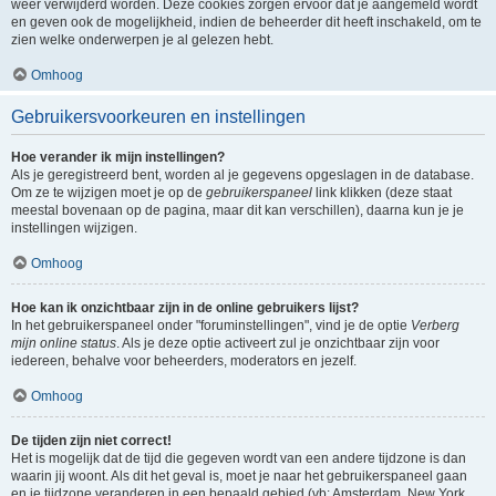
weer verwijderd worden. Deze cookies zorgen ervoor dat je aangemeld wordt
en geven ook de mogelijkheid, indien de beheerder dit heeft inschakeld, om te
zien welke onderwerpen je al gelezen hebt.
Omhoog
Gebruikersvoorkeuren en instellingen
Hoe verander ik mijn instellingen?
Als je geregistreerd bent, worden al je gegevens opgeslagen in de database.
Om ze te wijzigen moet je op de
gebruikerspaneel
link klikken (deze staat
meestal bovenaan op de pagina, maar dit kan verschillen), daarna kun je je
instellingen wijzigen.
Omhoog
Hoe kan ik onzichtbaar zijn in de online gebruikers lijst?
In het gebruikerspaneel onder "foruminstellingen", vind je de optie
Verberg
mijn online status
. Als je deze optie activeert zul je onzichtbaar zijn voor
iedereen, behalve voor beheerders, moderators en jezelf.
Omhoog
De tijden zijn niet correct!
Het is mogelijk dat de tijd die gegeven wordt van een andere tijdzone is dan
waarin jij woont. Als dit het geval is, moet je naar het gebruikerspaneel gaan
en je tijdzone veranderen in een bepaald gebied (vb: Amsterdam, New York,