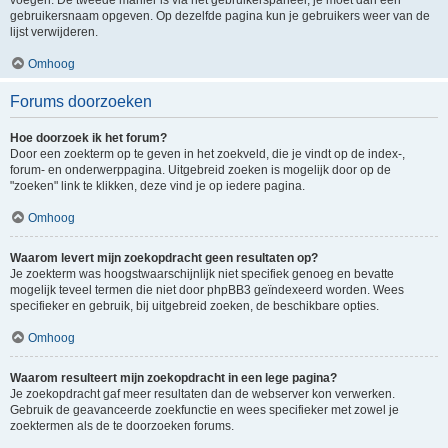
voegen. De tweede manier is via het gebruikerspaneel, je moet dan een
gebruikersnaam opgeven. Op dezelfde pagina kun je gebruikers weer van de
lijst verwijderen.
Omhoog
Forums doorzoeken
Hoe doorzoek ik het forum?
Door een zoekterm op te geven in het zoekveld, die je vindt op de index-,
forum- en onderwerppagina. Uitgebreid zoeken is mogelijk door op de
"zoeken" link te klikken, deze vind je op iedere pagina.
Omhoog
Waarom levert mijn zoekopdracht geen resultaten op?
Je zoekterm was hoogstwaarschijnlijk niet specifiek genoeg en bevatte
mogelijk teveel termen die niet door phpBB3 geïndexeerd worden. Wees
specifieker en gebruik, bij uitgebreid zoeken, de beschikbare opties.
Omhoog
Waarom resulteert mijn zoekopdracht in een lege pagina?
Je zoekopdracht gaf meer resultaten dan de webserver kon verwerken.
Gebruik de geavanceerde zoekfunctie en wees specifieker met zowel je
zoektermen als de te doorzoeken forums.