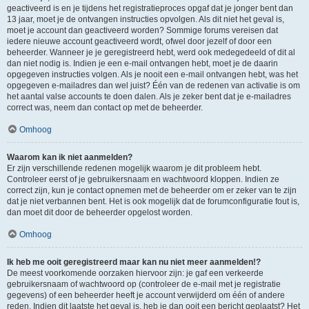
geactiveerd is en je tijdens het registratieproces opgaf dat je jonger bent dan
13 jaar, moet je de ontvangen instructies opvolgen. Als dit niet het geval is,
moet je account dan geactiveerd worden? Sommige forums vereisen dat
iedere nieuwe account geactiveerd wordt, ofwel door jezelf of door een
beheerder. Wanneer je je geregistreerd hebt, werd ook medegedeeld of dit al
dan niet nodig is. Indien je een e-mail ontvangen hebt, moet je de daarin
opgegeven instructies volgen. Als je nooit een e-mail ontvangen hebt, was het
opgegeven e-mailadres dan wel juist? Één van de redenen van activatie is om
het aantal valse accounts te doen dalen. Als je zeker bent dat je e-mailadres
correct was, neem dan contact op met de beheerder.
Omhoog
Waarom kan ik niet aanmelden?
Er zijn verschillende redenen mogelijk waarom je dit probleem hebt.
Controleer eerst of je gebruikersnaam en wachtwoord kloppen. Indien ze
correct zijn, kun je contact opnemen met de beheerder om er zeker van te zijn
dat je niet verbannen bent. Het is ook mogelijk dat de forumconfiguratie fout is,
dan moet dit door de beheerder opgelost worden.
Omhoog
Ik heb me ooit geregistreerd maar kan nu niet meer aanmelden!?
De meest voorkomende oorzaken hiervoor zijn: je gaf een verkeerde
gebruikersnaam of wachtwoord op (controleer de e-mail met je registratie
gegevens) of een beheerder heeft je account verwijderd om één of andere
reden. Indien dit laatste het geval is, heb je dan ooit een bericht geplaatst? Het