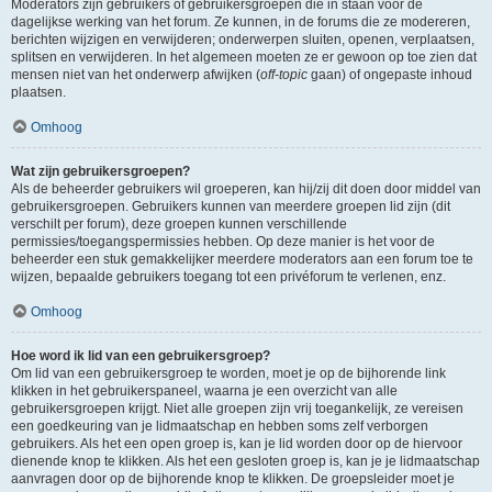
Moderators zijn gebruikers of gebruikersgroepen die in staan voor de
dagelijkse werking van het forum. Ze kunnen, in de forums die ze modereren,
berichten wijzigen en verwijderen; onderwerpen sluiten, openen, verplaatsen,
splitsen en verwijderen. In het algemeen moeten ze er gewoon op toe zien dat
mensen niet van het onderwerp afwijken (
off-topic
gaan) of ongepaste inhoud
plaatsen.
Omhoog
Wat zijn gebruikersgroepen?
Als de beheerder gebruikers wil groeperen, kan hij/zij dit doen door middel van
gebruikersgroepen. Gebruikers kunnen van meerdere groepen lid zijn (dit
verschilt per forum), deze groepen kunnen verschillende
permissies/toegangspermissies hebben. Op deze manier is het voor de
beheerder een stuk gemakkelijker meerdere moderators aan een forum toe te
wijzen, bepaalde gebruikers toegang tot een privéforum te verlenen, enz.
Omhoog
Hoe word ik lid van een gebruikersgroep?
Om lid van een gebruikersgroep te worden, moet je op de bijhorende link
klikken in het gebruikerspaneel, waarna je een overzicht van alle
gebruikersgroepen krijgt. Niet alle groepen zijn vrij toegankelijk, ze vereisen
een goedkeuring van je lidmaatschap en hebben soms zelf verborgen
gebruikers. Als het een open groep is, kan je lid worden door op de hiervoor
dienende knop te klikken. Als het een gesloten groep is, kan je je lidmaatschap
aanvragen door op de bijhorende knop te klikken. De groepsleider moet je