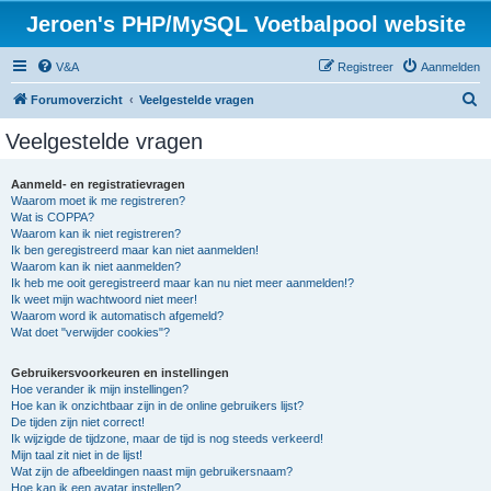
Jeroen's PHP/MySQL Voetbalpool website
V&A
Registreer
Aanmelden
Z
Forumoverzicht
Veelgestelde vragen
o
Veelgestelde vragen
e
k
Aanmeld- en registratievragen
Waarom moet ik me registreren?
Wat is COPPA?
Waarom kan ik niet registreren?
Ik ben geregistreerd maar kan niet aanmelden!
Waarom kan ik niet aanmelden?
Ik heb me ooit geregistreerd maar kan nu niet meer aanmelden!?
Ik weet mijn wachtwoord niet meer!
Waarom word ik automatisch afgemeld?
Wat doet "verwijder cookies"?
Gebruikersvoorkeuren en instellingen
Hoe verander ik mijn instellingen?
Hoe kan ik onzichtbaar zijn in de online gebruikers lijst?
De tijden zijn niet correct!
Ik wijzigde de tijdzone, maar de tijd is nog steeds verkeerd!
Mijn taal zit niet in de lijst!
Wat zijn de afbeeldingen naast mijn gebruikersnaam?
Hoe kan ik een avatar instellen?