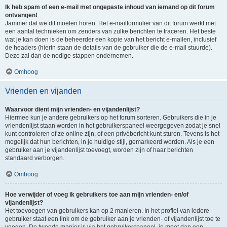
Ik heb spam of een e-mail met ongepaste inhoud van iemand op dit forum
ontvangen!
Jammer dat we dit moeten horen. Het e-mailformulier van dit forum werkt met
een aantal technieken om zenders van zulke berichten te traceren. Het beste
wat je kan doen is de beheerder een kopie van het bericht e-mailen, inclusief
de headers (hierin staan de details van de gebruiker die de e-mail stuurde).
Deze zal dan de nodige stappen ondernemen.
Omhoog
Vrienden en vijanden
Waarvoor dient mijn vrienden- en vijandenlijst?
Hiermee kun je andere gebruikers op het forum sorteren. Gebruikers die in je
vriendenlijst staan worden in het gebruikerspaneel weergegeven zodat je snel
kunt controleren of ze online zijn, of een privébericht kunt sturen. Tevens is het
mogelijk dat hun berichten, in je huidige stijl, gemarkeerd worden. Als je een
gebruiker aan je vijandenlijst toevoegt, worden zijn of haar berichten
standaard verborgen.
Omhoog
Hoe verwijder of voeg ik gebruikers toe aan mijn vrienden- en/of
vijandenlijst?
Het toevoegen van gebruikers kan op 2 manieren. In het profiel van iedere
gebruiker staat een link om de gebruiker aan je vrienden- of vijandenlijst toe te