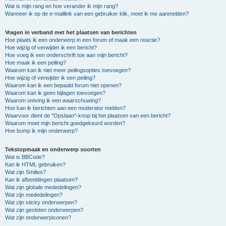
Wat is mijn rang en hoe verander ik mijn rang?
Wanneer ik op de e-maillink van een gebruiker klik, moet ik me aanmelden?
Vragen in verband met het plaatsen van berichten
Hoe plaats ik een onderwerp in een forum of maak een reactie?
Hoe wijzig of verwijder ik een bericht?
Hoe voeg ik een onderschrift toe aan mijn bericht?
Hoe maak ik een peiling?
Waarom kan ik niet meer peilingsopties toevoegen?
Hoe wijzig of verwijder ik een peiling?
Waarom kan ik een bepaald forum niet openen?
Waarom kan ik geen bijlagen toevoegen?
Waarom ontving ik een waarschuwing?
Hoe kan ik berichten aan een moderator melden?
Waarvoor dient de "Opslaan"-knop bij het plaatsen van een bericht?
Waarom moet mijn bericht goedgekeurd worden?
Hoe bump ik mijn onderwerp?
Tekstopmaak en onderwerp soorten
Wat is BBCode?
Kan ik HTML gebruiken?
Wat zijn Smilies?
Kan ik afbeeldingen plaatsen?
Wat zijn globale mededelingen?
Wat zijn mededelingen?
Wat zijn sticky onderwerpen?
Wat zijn gesloten onderwerpen?
Wat zijn onderwerpiconen?