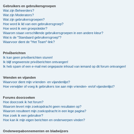
Gebruikers en gebruikersgroepen
Wat zijn Beheerders?
Wat zijn Moderators?
Wat zijn gebruikersgroepen?
Hoe word ik lid van een gebruikersgroep?
Hoe word ik een groepsleider?
Waarom staan verschillende gebruikersgroepen in een andere kleur?
Wat is de "Standaard gebruikersgroep"?
Waarvoor dient de "Het Team"-link?
Privéberichten
Ik kan geen privéberichten sturen!
Ik blijf ongewenste privéberichten ontvangen!
Ik heb spam of een e-mail met ongepaste inhoud van iemand op dit forum ontvangen!
Vrienden en vijanden
Waarvoor dient mijn vrienden- en vijandenlijst?
Hoe verwijder of voeg ik gebruikers toe aan mijn vrienden- en/of vijandenlijst?
Forums doorzoeken
Hoe doorzoek ik het forum?
Waarom levert mijn zoekopdracht geen resultaten op?
Waarom resulteert mijn zoekopdracht in een lege pagina?
Hoe zoek ik een gebruiker?
Hoe kan ik mijn eigen berichten en onderwerpen vinden?
Onderwerpabonnementen en bladwijzers