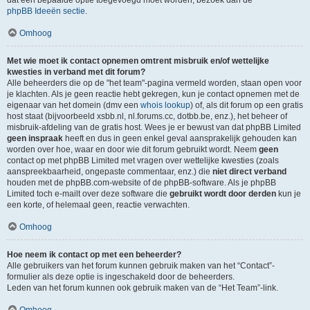
dat een bepaalde optie toegevoegd moet worden, bezoek dan de
phpBB Ideeën sectie
.
Omhoog
Met wie moet ik contact opnemen omtrent misbruik en/of wettelijke
kwesties in verband met dit forum?
Alle beheerders die op de "het team"-pagina vermeld worden, staan open voor
je klachten. Als je geen reactie hebt gekregen, kun je contact opnemen met de
eigenaar van het domein (dmv een
whois lookup
) of, als dit forum op een gratis
host staat (bijvoorbeeld xsbb.nl, nl.forums.cc, dotbb.be, enz.), het beheer of
misbruik-afdeling van de gratis host. Wees je er bewust van dat phpBB Limited
geen inspraak
heeft en dus in geen enkel geval aansprakelijk gehouden kan
worden over hoe, waar en door wie dit forum gebruikt wordt. Neem
geen
contact op met phpBB Limited met vragen over wettelijke kwesties (zoals
aanspreekbaarheid, ongepaste commentaar, enz.) die
niet direct verband
houden met de phpBB.com-website of de phpBB-software. Als je phpBB
Limited toch e-mailt over deze software die
gebruikt wordt door derden
kun je
een korte, of helemaal geen, reactie verwachten.
Omhoog
Hoe neem ik contact op met een beheerder?
Alle gebruikers van het forum kunnen gebruik maken van het “Contact”-
formulier als deze optie is ingeschakeld door de beheerders.
Leden van het forum kunnen ook gebruik maken van de “Het Team”-link.