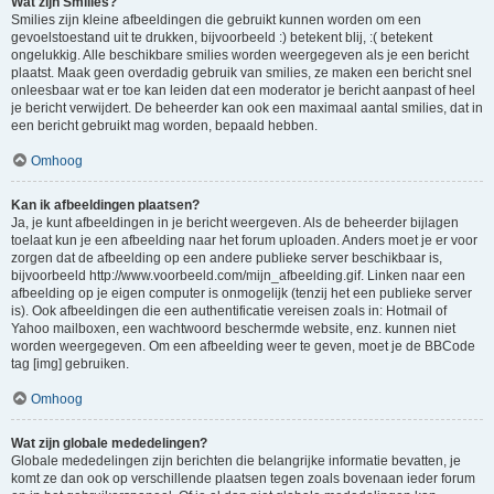
Wat zijn Smilies?
Smilies zijn kleine afbeeldingen die gebruikt kunnen worden om een
gevoelstoestand uit te drukken, bijvoorbeeld :) betekent blij, :( betekent
ongelukkig. Alle beschikbare smilies worden weergegeven als je een bericht
plaatst. Maak geen overdadig gebruik van smilies, ze maken een bericht snel
onleesbaar wat er toe kan leiden dat een moderator je bericht aanpast of heel
je bericht verwijdert. De beheerder kan ook een maximaal aantal smilies, dat in
een bericht gebruikt mag worden, bepaald hebben.
Omhoog
Kan ik afbeeldingen plaatsen?
Ja, je kunt afbeeldingen in je bericht weergeven. Als de beheerder bijlagen
toelaat kun je een afbeelding naar het forum uploaden. Anders moet je er voor
zorgen dat de afbeelding op een andere publieke server beschikbaar is,
bijvoorbeeld http://www.voorbeeld.com/mijn_afbeelding.gif. Linken naar een
afbeelding op je eigen computer is onmogelijk (tenzij het een publieke server
is). Ook afbeeldingen die een authentificatie vereisen zoals in: Hotmail of
Yahoo mailboxen, een wachtwoord beschermde website, enz. kunnen niet
worden weergegeven. Om een afbeelding weer te geven, moet je de BBCode
tag [img] gebruiken.
Omhoog
Wat zijn globale mededelingen?
Globale mededelingen zijn berichten die belangrijke informatie bevatten, je
komt ze dan ook op verschillende plaatsen tegen zoals bovenaan ieder forum