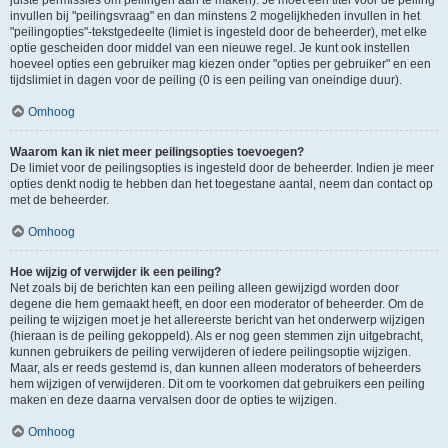
juiste permissies om peilingen aan te maken). Je moet een titel voor de peiling
invullen bij "peilingsvraag" en dan minstens 2 mogelijkheden invullen in het
"peilingopties"-tekstgedeelte (limiet is ingesteld door de beheerder), met elke
optie gescheiden door middel van een nieuwe regel. Je kunt ook instellen
hoeveel opties een gebruiker mag kiezen onder "opties per gebruiker" en een
tijdslimiet in dagen voor de peiling (0 is een peiling van oneindige duur).
Omhoog
Waarom kan ik niet meer peilingsopties toevoegen?
De limiet voor de peilingsopties is ingesteld door de beheerder. Indien je meer
opties denkt nodig te hebben dan het toegestane aantal, neem dan contact op
met de beheerder.
Omhoog
Hoe wijzig of verwijder ik een peiling?
Net zoals bij de berichten kan een peiling alleen gewijzigd worden door
degene die hem gemaakt heeft, en door een moderator of beheerder. Om de
peiling te wijzigen moet je het allereerste bericht van het onderwerp wijzigen
(hieraan is de peiling gekoppeld). Als er nog geen stemmen zijn uitgebracht,
kunnen gebruikers de peiling verwijderen of iedere peilingsoptie wijzigen.
Maar, als er reeds gestemd is, dan kunnen alleen moderators of beheerders
hem wijzigen of verwijderen. Dit om te voorkomen dat gebruikers een peiling
maken en deze daarna vervalsen door de opties te wijzigen.
Omhoog