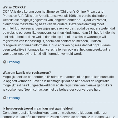
Wat is COPPA?
COPPA is de afkorting voor het Engelse "Children’s Online Privacy and
Protection Act". Dit is een Amerikaanse wet uit 1998 die vereist dat iedere
website die mogelijk gegevens van jongeren onder de 13 jaar verzamelt,
hiervoor de toestemming heeft van de ouders. Deze toestemming moet
schriftelijk of op een andere wijze gegeven worden, zodat de ouders weten dat
de website persoonlijke gegevens van hun kind, jonger dan 13, heeft. Indien je
niet zeker bent of deze wet al dan niet op jou of de website waarop je wil
registreren van toepassing is, neem dan contact op met een juridisch
raadgever voor meer informatie. Houd er rekening mee dat het phpBB-team
geen wettelijke informatie kan verschaffen en ook niet het aanspreekpunt is
voor deze wetgeving, tenzij dit hieronder vermeld wordt.
Omhoog
Waarom kan ik niet registreren?
Mogelijk heeft de beheerder je IP-adres verbannen, of de gebruikersnaam die
je opgeeft verboden. Tevens is het mogelijk dat de beheerder de registratie
mogelijkheid heeft uitgeschakeld om zo de registratie van nieuwe gebruikers
te voorkomen. Neem contact op met de beheerder voor verdere hulp.
Omhoog
Ik ben geregistreerd maar kan niet aanmelden!
Controleer eerst of je gebruikersnaam en wachtwoord kloppen. Indien ze
correct zijn, kan één of meerdere zaken hiervan de oorzaak zijn. Indien COPPA