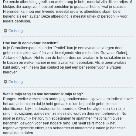
De eerste afbeelding geeft aan welke rang je hebt, meestal zijn dit sterretjes of
blokjes die aangeven hoeveel berichten je geplaatst hebt of wat je status is.
Hieronder kan nog een tweede, meestal grotere, afbeelding staan, beter
bekend als een avatar. Deze afbeelding is meestal uniek of persoonlijk voor
iedere gebruiker.
Omhoog
Hoe kan ik een avatar instellen?
In je Gebruikerspaneel, onder “Profiel” kun je een avatar toevoegen door
gebruik te maken van één van de volgende vier methodes: Gravatar, Galerij,
Afstand of Upload. Het is aan de beheerders om avatars in te schakelen en om
te kiezen op welke manier je een avatar kan gebruiken. Als je geen avatars
kunt gebruiken, neem dan contact op met een beheerder voor je vragen
hierover.
Omhoog
Wat is mijn rang en hoe verander ik mijn rang?
Rangen, welke verschijnen onder je gebruikersnaam, geven een indicatie over
het aantal berchten dat je hebt gemaakt of om bepaalde gebruikers te
identificeren, bijv. moderators en beheerders. Over het algemeen kun je je
rang niet wijzigen, aangezien ze ingesteld worden door een beheerder. Nu
moet je natuurlijk het forum niet beginnen te spammen met onzinnig veel
berichten, gewoon voor een hogere rang. Dit heeft zelfs mogelijk het
tegenovergestelde effect, een beheerder of moderator kunnen je berichten
aantal doen dalen.