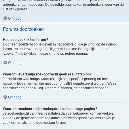
voegen. De tweede manier is via het gebruikerspaneel, je moet dan een
gebruikersnaam opgeven. Op dezelfde pagina kun je gebruikers weer van de
lijst verwijderen.
Omhoog
Forums doorzoeken
Hoe doorzoek ik het forum?
Door een zoekterm op te geven in het zoekveld, die je vindt op de index-,
forum- en onderwerppagina. Uitgebreid zoeken is mogelijk door op de
"zoeken" link te klikken, deze vind je op iedere pagina.
Omhoog
Waarom levert mijn zoekopdracht geen resultaten op?
Je zoekterm was hoogstwaarschijnlijk niet specifiek genoeg en bevatte
mogelijk teveel termen die niet door phpBB3 geïndexeerd worden. Wees
specifieker en gebruik, bij uitgebreid zoeken, de beschikbare opties.
Omhoog
Waarom resulteert mijn zoekopdracht in een lege pagina?
Je zoekopdracht gaf meer resultaten dan de webserver kon verwerken.
Gebruik de geavanceerde zoekfunctie en wees specifieker met zowel je
zoektermen als de te doorzoeken forums.