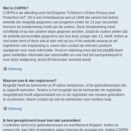
Wat is COPPA?
COPPA is de afkorting voor het Engelse "Children’s Online Privacy and
Protection Act". Dit is een Amerikaanse wet uit 1998 die vereist dat iedere
website die mogelijk gegevens van jongeren onder de 13 jaar verzamelt,
hiervoor de toestemming heeft van de ouders. Deze toestemming moet
schriftelijk of op een andere wijze gegeven worden, zodat de ouders weten dat
de website persoonlijke gegevens van hun kind, jonger dan 13, heeft. Indien je
niet zeker bent of deze wet al dan niet op jou of de website waarop je wil
registreren van toepassing is, neem dan contact op met een juridisch
raadgever voor meer informatie. Houd er rekening mee dat het phpBB-team
geen wettelijke informatie kan verschaffen en ook niet het aanspreekpunt is
voor deze wetgeving, tenzij dit hieronder vermeld wordt.
Omhoog
Waarom kan ik niet registreren?
Mogelijk heeft de beheerder je IP-adres verbannen, of de gebruikersnaam die
je opgeeft verboden. Tevens is het mogelijk dat de beheerder de registratie
mogelijkheid heeft uitgeschakeld om zo de registratie van nieuwe gebruikers
te voorkomen. Neem contact op met de beheerder voor verdere hulp.
Omhoog
Ik ben geregistreerd maar kan niet aanmelden!
Controleer eerst of je gebruikersnaam en wachtwoord kloppen. Indien ze
correct zijn, kan één of meerdere zaken hiervan de oorzaak zijn. Indien COPPA