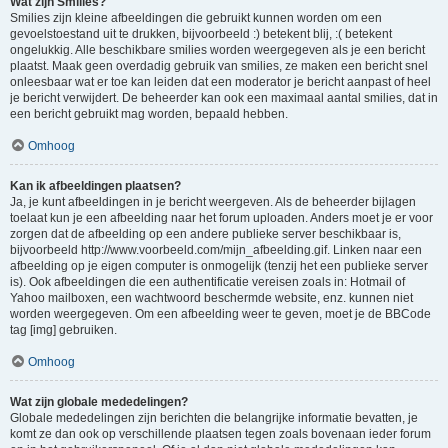
Wat zijn Smilies?
Smilies zijn kleine afbeeldingen die gebruikt kunnen worden om een
gevoelstoestand uit te drukken, bijvoorbeeld :) betekent blij, :( betekent
ongelukkig. Alle beschikbare smilies worden weergegeven als je een bericht
plaatst. Maak geen overdadig gebruik van smilies, ze maken een bericht snel
onleesbaar wat er toe kan leiden dat een moderator je bericht aanpast of heel
je bericht verwijdert. De beheerder kan ook een maximaal aantal smilies, dat in
een bericht gebruikt mag worden, bepaald hebben.
Omhoog
Kan ik afbeeldingen plaatsen?
Ja, je kunt afbeeldingen in je bericht weergeven. Als de beheerder bijlagen
toelaat kun je een afbeelding naar het forum uploaden. Anders moet je er voor
zorgen dat de afbeelding op een andere publieke server beschikbaar is,
bijvoorbeeld http://www.voorbeeld.com/mijn_afbeelding.gif. Linken naar een
afbeelding op je eigen computer is onmogelijk (tenzij het een publieke server
is). Ook afbeeldingen die een authentificatie vereisen zoals in: Hotmail of
Yahoo mailboxen, een wachtwoord beschermde website, enz. kunnen niet
worden weergegeven. Om een afbeelding weer te geven, moet je de BBCode
tag [img] gebruiken.
Omhoog
Wat zijn globale mededelingen?
Globale mededelingen zijn berichten die belangrijke informatie bevatten, je
komt ze dan ook op verschillende plaatsen tegen zoals bovenaan ieder forum