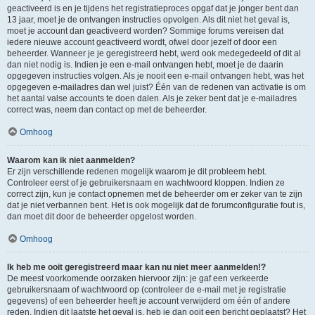
geactiveerd is en je tijdens het registratieproces opgaf dat je jonger bent dan
13 jaar, moet je de ontvangen instructies opvolgen. Als dit niet het geval is,
moet je account dan geactiveerd worden? Sommige forums vereisen dat
iedere nieuwe account geactiveerd wordt, ofwel door jezelf of door een
beheerder. Wanneer je je geregistreerd hebt, werd ook medegedeeld of dit al
dan niet nodig is. Indien je een e-mail ontvangen hebt, moet je de daarin
opgegeven instructies volgen. Als je nooit een e-mail ontvangen hebt, was het
opgegeven e-mailadres dan wel juist? Één van de redenen van activatie is om
het aantal valse accounts te doen dalen. Als je zeker bent dat je e-mailadres
correct was, neem dan contact op met de beheerder.
Omhoog
Waarom kan ik niet aanmelden?
Er zijn verschillende redenen mogelijk waarom je dit probleem hebt.
Controleer eerst of je gebruikersnaam en wachtwoord kloppen. Indien ze
correct zijn, kun je contact opnemen met de beheerder om er zeker van te zijn
dat je niet verbannen bent. Het is ook mogelijk dat de forumconfiguratie fout is,
dan moet dit door de beheerder opgelost worden.
Omhoog
Ik heb me ooit geregistreerd maar kan nu niet meer aanmelden!?
De meest voorkomende oorzaken hiervoor zijn: je gaf een verkeerde
gebruikersnaam of wachtwoord op (controleer de e-mail met je registratie
gegevens) of een beheerder heeft je account verwijderd om één of andere
reden. Indien dit laatste het geval is, heb je dan ooit een bericht geplaatst? Het