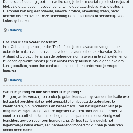
De eerste afbeelding geeft aan welke rang je hebt, meestal zijn dit sterretjes of
blokjes die aangeven hoeveel berichten je geplaatst hebt of wat je status is.
Hieronder kan nog een tweede, meestal grotere, afbeelding staan, beter
bekend als een avatar. Deze afbeelding is meestal uniek of persoonlijk voor
iedere gebruiker.
Omhoog
Hoe kan ik een avatar instellen?
In je Gebruikerspaneel, onder “Profiel” kun je een avatar toevoegen door
gebruik te maken van één van de volgende vier methodes: Gravatar, Galerij,
Afstand of Upload. Het is aan de beheerders om avatars in te schakelen en om
te kiezen op welke manier je een avatar kan gebruiken. Als je geen avatars
kunt gebruiken, neem dan contact op met een beheerder voor je vragen
hierover.
Omhoog
Wat is mijn rang en hoe verander ik mijn rang?
Rangen, welke verschijnen onder je gebruikersnaam, geven een indicatie over
het aantal berchten dat je hebt gemaakt of om bepaalde gebruikers te
identificeren, bijv. moderators en beheerders. Over het algemeen kun je je
rang niet wijzigen, aangezien ze ingesteld worden door een beheerder. Nu
moet je natuurlijk het forum niet beginnen te spammen met onzinnig veel
berichten, gewoon voor een hogere rang. Dit heeft zelfs mogelijk het
tegenovergestelde effect, een beheerder of moderator kunnen je berichten
aantal doen dalen.