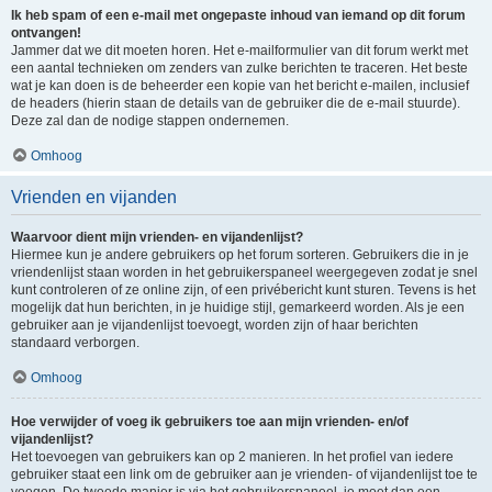
Ik heb spam of een e-mail met ongepaste inhoud van iemand op dit forum
ontvangen!
Jammer dat we dit moeten horen. Het e-mailformulier van dit forum werkt met
een aantal technieken om zenders van zulke berichten te traceren. Het beste
wat je kan doen is de beheerder een kopie van het bericht e-mailen, inclusief
de headers (hierin staan de details van de gebruiker die de e-mail stuurde).
Deze zal dan de nodige stappen ondernemen.
Omhoog
Vrienden en vijanden
Waarvoor dient mijn vrienden- en vijandenlijst?
Hiermee kun je andere gebruikers op het forum sorteren. Gebruikers die in je
vriendenlijst staan worden in het gebruikerspaneel weergegeven zodat je snel
kunt controleren of ze online zijn, of een privébericht kunt sturen. Tevens is het
mogelijk dat hun berichten, in je huidige stijl, gemarkeerd worden. Als je een
gebruiker aan je vijandenlijst toevoegt, worden zijn of haar berichten
standaard verborgen.
Omhoog
Hoe verwijder of voeg ik gebruikers toe aan mijn vrienden- en/of
vijandenlijst?
Het toevoegen van gebruikers kan op 2 manieren. In het profiel van iedere
gebruiker staat een link om de gebruiker aan je vrienden- of vijandenlijst toe te