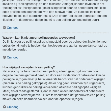
juiste permissies om peilingen aan te maken). Je moet een titel voor de peiling
invullen bij "peilingsvraag" en dan minstens 2 mogelijkheden invullen in het
"peilingopties"-tekstgedeelte (limiet is ingesteld door de beheerder), met elke
optie gescheiden door middel van een nieuwe regel. Je kunt ook instellen
hoeveel opties een gebruiker mag kiezen onder "opties per gebruiker" en een
tijdslimiet in dagen voor de peiling (0 is een peiling van oneindige duur).
Omhoog
Waarom kan ik niet meer peilingsopties toevoegen?
De limiet voor de peilingsopties is ingesteld door de beheerder. Indien je meer
opties denkt nodig te hebben dan het toegestane aantal, neem dan contact op
met de beheerder.
Omhoog
Hoe wijzig of verwijder ik een peiling?
Net zoals bij de berichten kan een peiling alleen gewijzigd worden door
degene die hem gemaakt heeft, en door een moderator of beheerder. Om de
peiling te wijzigen moet je het allereerste bericht van het onderwerp wijzigen
(hieraan is de peiling gekoppeld). Als er nog geen stemmen zijn uitgebracht,
kunnen gebruikers de peiling verwijderen of iedere peilingsoptie wijzigen.
Maar, als er reeds gestemd is, dan kunnen alleen moderators of beheerders
hem wijzigen of verwijderen. Dit om te voorkomen dat gebruikers een peiling
maken en deze daarna vervalsen door de opties te wijzigen.
Omhoog