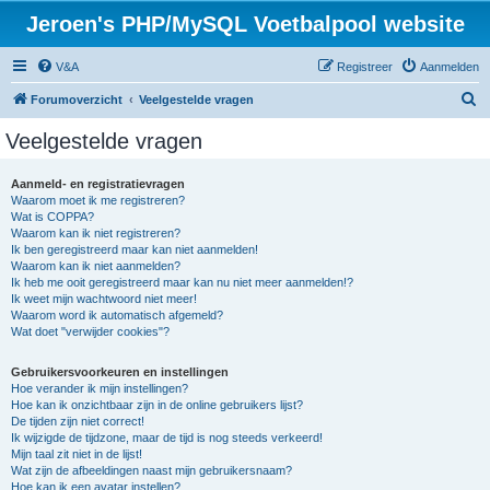
Jeroen's PHP/MySQL Voetbalpool website
V&A
Registreer
Aanmelden
Z
Forumoverzicht
Veelgestelde vragen
o
Veelgestelde vragen
e
k
Aanmeld- en registratievragen
Waarom moet ik me registreren?
Wat is COPPA?
Waarom kan ik niet registreren?
Ik ben geregistreerd maar kan niet aanmelden!
Waarom kan ik niet aanmelden?
Ik heb me ooit geregistreerd maar kan nu niet meer aanmelden!?
Ik weet mijn wachtwoord niet meer!
Waarom word ik automatisch afgemeld?
Wat doet "verwijder cookies"?
Gebruikersvoorkeuren en instellingen
Hoe verander ik mijn instellingen?
Hoe kan ik onzichtbaar zijn in de online gebruikers lijst?
De tijden zijn niet correct!
Ik wijzigde de tijdzone, maar de tijd is nog steeds verkeerd!
Mijn taal zit niet in de lijst!
Wat zijn de afbeeldingen naast mijn gebruikersnaam?
Hoe kan ik een avatar instellen?