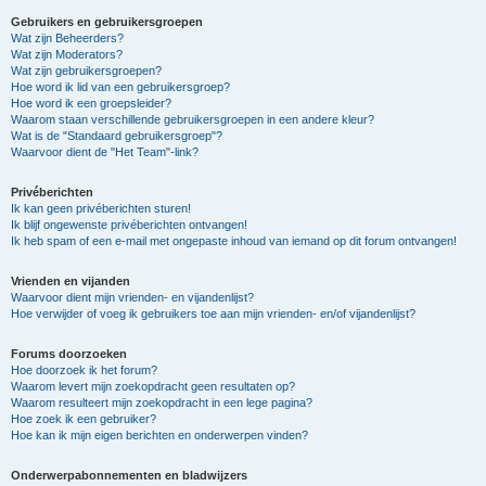
Gebruikers en gebruikersgroepen
Wat zijn Beheerders?
Wat zijn Moderators?
Wat zijn gebruikersgroepen?
Hoe word ik lid van een gebruikersgroep?
Hoe word ik een groepsleider?
Waarom staan verschillende gebruikersgroepen in een andere kleur?
Wat is de "Standaard gebruikersgroep"?
Waarvoor dient de "Het Team"-link?
Privéberichten
Ik kan geen privéberichten sturen!
Ik blijf ongewenste privéberichten ontvangen!
Ik heb spam of een e-mail met ongepaste inhoud van iemand op dit forum ontvangen!
Vrienden en vijanden
Waarvoor dient mijn vrienden- en vijandenlijst?
Hoe verwijder of voeg ik gebruikers toe aan mijn vrienden- en/of vijandenlijst?
Forums doorzoeken
Hoe doorzoek ik het forum?
Waarom levert mijn zoekopdracht geen resultaten op?
Waarom resulteert mijn zoekopdracht in een lege pagina?
Hoe zoek ik een gebruiker?
Hoe kan ik mijn eigen berichten en onderwerpen vinden?
Onderwerpabonnementen en bladwijzers