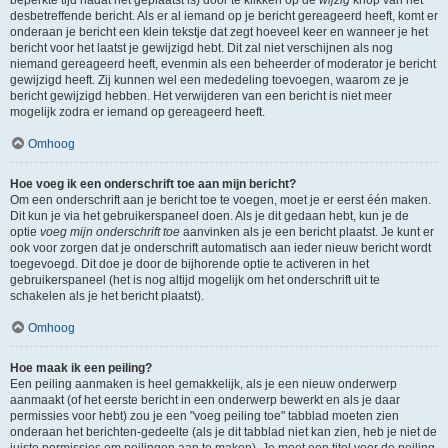
beperkte tijd nadat het geplaatst is) door te klikken op de
wijzig
knop van het
desbetreffende bericht. Als er al iemand op je bericht gereageerd heeft, komt er
onderaan je bericht een klein tekstje dat zegt hoeveel keer en wanneer je het
bericht voor het laatst je gewijzigd hebt. Dit zal niet verschijnen als nog
niemand gereageerd heeft, evenmin als een beheerder of moderator je bericht
gewijzigd heeft. Zij kunnen wel een mededeling toevoegen, waarom ze je
bericht gewijzigd hebben. Het verwijderen van een bericht is niet meer
mogelijk zodra er iemand op gereageerd heeft.
Omhoog
Hoe voeg ik een onderschrift toe aan mijn bericht?
Om een onderschrift aan je bericht toe te voegen, moet je er eerst één maken.
Dit kun je via het gebruikerspaneel doen. Als je dit gedaan hebt, kun je de
optie
voeg mijn onderschrift toe
aanvinken als je een bericht plaatst. Je kunt er
ook voor zorgen dat je onderschrift automatisch aan ieder nieuw bericht wordt
toegevoegd. Dit doe je door de bijhorende optie te activeren in het
gebruikerspaneel (het is nog altijd mogelijk om het onderschrift uit te
schakelen als je het bericht plaatst).
Omhoog
Hoe maak ik een peiling?
Een peiling aanmaken is heel gemakkelijk, als je een nieuw onderwerp
aanmaakt (of het eerste bericht in een onderwerp bewerkt en als je daar
permissies voor hebt) zou je een "voeg peiling toe" tabblad moeten zien
onderaan het berichten-gedeelte (als je dit tabblad niet kan zien, heb je niet de