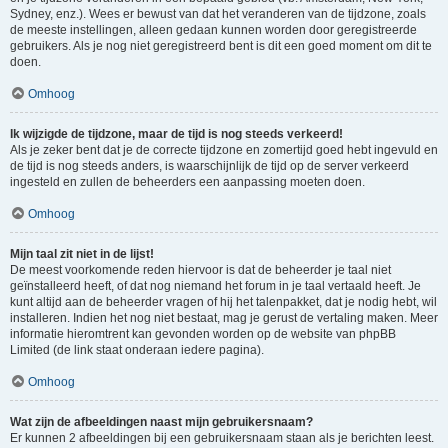
Sydney, enz.). Wees er bewust van dat het veranderen van de tijdzone, zoals
de meeste instellingen, alleen gedaan kunnen worden door geregistreerde
gebruikers. Als je nog niet geregistreerd bent is dit een goed moment om dit te
doen.
Omhoog
Ik wijzigde de tijdzone, maar de tijd is nog steeds verkeerd!
Als je zeker bent dat je de correcte tijdzone en zomertijd goed hebt ingevuld en
de tijd is nog steeds anders, is waarschijnlijk de tijd op de server verkeerd
ingesteld en zullen de beheerders een aanpassing moeten doen.
Omhoog
Mijn taal zit niet in de lijst!
De meest voorkomende reden hiervoor is dat de beheerder je taal niet
geïnstalleerd heeft, of dat nog niemand het forum in je taal vertaald heeft. Je
kunt altijd aan de beheerder vragen of hij het talenpakket, dat je nodig hebt, wil
installeren. Indien het nog niet bestaat, mag je gerust de vertaling maken. Meer
informatie hieromtrent kan gevonden worden op de website van phpBB
Limited (de link staat onderaan iedere pagina).
Omhoog
Wat zijn de afbeeldingen naast mijn gebruikersnaam?
Er kunnen 2 afbeeldingen bij een gebruikersnaam staan als je berichten leest.