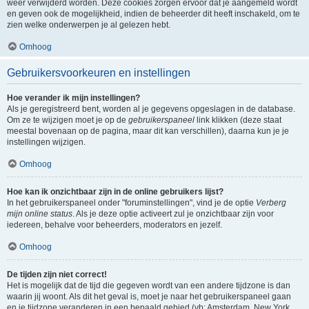
weer verwijderd worden. Deze cookies zorgen ervoor dat je aangemeld wordt
en geven ook de mogelijkheid, indien de beheerder dit heeft inschakeld, om te
zien welke onderwerpen je al gelezen hebt.
Omhoog
Gebruikersvoorkeuren en instellingen
Hoe verander ik mijn instellingen?
Als je geregistreerd bent, worden al je gegevens opgeslagen in de database.
Om ze te wijzigen moet je op de
gebruikerspaneel
link klikken (deze staat
meestal bovenaan op de pagina, maar dit kan verschillen), daarna kun je je
instellingen wijzigen.
Omhoog
Hoe kan ik onzichtbaar zijn in de online gebruikers lijst?
In het gebruikerspaneel onder "foruminstellingen", vind je de optie
Verberg
mijn online status
. Als je deze optie activeert zul je onzichtbaar zijn voor
iedereen, behalve voor beheerders, moderators en jezelf.
Omhoog
De tijden zijn niet correct!
Het is mogelijk dat de tijd die gegeven wordt van een andere tijdzone is dan
waarin jij woont. Als dit het geval is, moet je naar het gebruikerspaneel gaan
en je tijdzone veranderen in een bepaald gebied (vb: Amsterdam, New York,