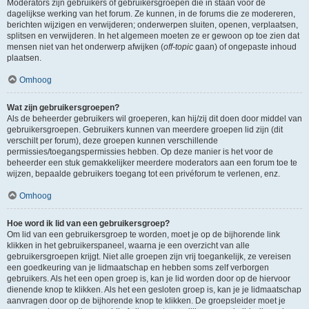
Moderators zijn gebruikers of gebruikersgroepen die in staan voor de
dagelijkse werking van het forum. Ze kunnen, in de forums die ze modereren,
berichten wijzigen en verwijderen; onderwerpen sluiten, openen, verplaatsen,
splitsen en verwijderen. In het algemeen moeten ze er gewoon op toe zien dat
mensen niet van het onderwerp afwijken (
off-topic
gaan) of ongepaste inhoud
plaatsen.
Omhoog
Wat zijn gebruikersgroepen?
Als de beheerder gebruikers wil groeperen, kan hij/zij dit doen door middel van
gebruikersgroepen. Gebruikers kunnen van meerdere groepen lid zijn (dit
verschilt per forum), deze groepen kunnen verschillende
permissies/toegangspermissies hebben. Op deze manier is het voor de
beheerder een stuk gemakkelijker meerdere moderators aan een forum toe te
wijzen, bepaalde gebruikers toegang tot een privéforum te verlenen, enz.
Omhoog
Hoe word ik lid van een gebruikersgroep?
Om lid van een gebruikersgroep te worden, moet je op de bijhorende link
klikken in het gebruikerspaneel, waarna je een overzicht van alle
gebruikersgroepen krijgt. Niet alle groepen zijn vrij toegankelijk, ze vereisen
een goedkeuring van je lidmaatschap en hebben soms zelf verborgen
gebruikers. Als het een open groep is, kan je lid worden door op de hiervoor
dienende knop te klikken. Als het een gesloten groep is, kan je je lidmaatschap
aanvragen door op de bijhorende knop te klikken. De groepsleider moet je