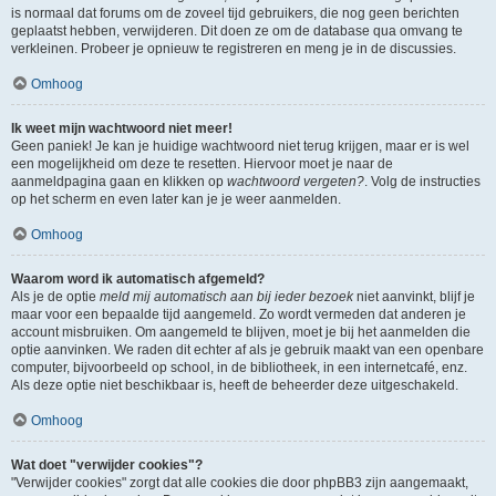
is normaal dat forums om de zoveel tijd gebruikers, die nog geen berichten
geplaatst hebben, verwijderen. Dit doen ze om de database qua omvang te
verkleinen. Probeer je opnieuw te registreren en meng je in de discussies.
Omhoog
Ik weet mijn wachtwoord niet meer!
Geen paniek! Je kan je huidige wachtwoord niet terug krijgen, maar er is wel
een mogelijkheid om deze te resetten. Hiervoor moet je naar de
aanmeldpagina gaan en klikken op
wachtwoord vergeten?
. Volg de instructies
op het scherm en even later kan je je weer aanmelden.
Omhoog
Waarom word ik automatisch afgemeld?
Als je de optie
meld mij automatisch aan bij ieder bezoek
niet aanvinkt, blijf je
maar voor een bepaalde tijd aangemeld. Zo wordt vermeden dat anderen je
account misbruiken. Om aangemeld te blijven, moet je bij het aanmelden die
optie aanvinken. We raden dit echter af als je gebruik maakt van een openbare
computer, bijvoorbeeld op school, in de bibliotheek, in een internetcafé, enz.
Als deze optie niet beschikbaar is, heeft de beheerder deze uitgeschakeld.
Omhoog
Wat doet "verwijder cookies"?
"Verwijder cookies" zorgt dat alle cookies die door phpBB3 zijn aangemaakt,