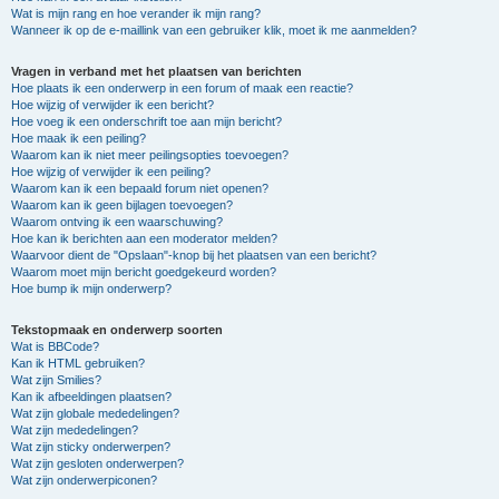
Wat is mijn rang en hoe verander ik mijn rang?
Wanneer ik op de e-maillink van een gebruiker klik, moet ik me aanmelden?
Vragen in verband met het plaatsen van berichten
Hoe plaats ik een onderwerp in een forum of maak een reactie?
Hoe wijzig of verwijder ik een bericht?
Hoe voeg ik een onderschrift toe aan mijn bericht?
Hoe maak ik een peiling?
Waarom kan ik niet meer peilingsopties toevoegen?
Hoe wijzig of verwijder ik een peiling?
Waarom kan ik een bepaald forum niet openen?
Waarom kan ik geen bijlagen toevoegen?
Waarom ontving ik een waarschuwing?
Hoe kan ik berichten aan een moderator melden?
Waarvoor dient de "Opslaan"-knop bij het plaatsen van een bericht?
Waarom moet mijn bericht goedgekeurd worden?
Hoe bump ik mijn onderwerp?
Tekstopmaak en onderwerp soorten
Wat is BBCode?
Kan ik HTML gebruiken?
Wat zijn Smilies?
Kan ik afbeeldingen plaatsen?
Wat zijn globale mededelingen?
Wat zijn mededelingen?
Wat zijn sticky onderwerpen?
Wat zijn gesloten onderwerpen?
Wat zijn onderwerpiconen?