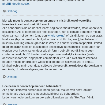
dat een bepaalde optie toegevoegd moet worden, bezoek dan de
phpBB Ideeën sectie
.
Omhoog
Met wie moet ik contact opnemen omtrent misbruik en/of wettelijke
kwesties in verband met dit forum?
Alle beheerders die op de "het team"-pagina vermeld worden, staan open voor
je klachten. Als je geen reactie hebt gekregen, kun je contact opnemen met de
eigenaar van het domein (dmv een
whois lookup
) of, als dit forum op een gratis
host staat (bijvoorbeeld xsbb.nl, nl.forums.cc, dotbb.be, enz.), het beheer of
misbruik-afdeling van de gratis host. Wees je er bewust van dat phpBB Limited
geen inspraak
heeft en dus in geen enkel geval aansprakelijk gehouden kan
worden over hoe, waar en door wie dit forum gebruikt wordt. Neem
geen
contact op met phpBB Limited met vragen over wettelijke kwesties (zoals
aanspreekbaarheid, ongepaste commentaar, enz.) die
niet direct verband
houden met de phpBB.com-website of de phpBB-software. Als je phpBB
Limited toch e-mailt over deze software die
gebruikt wordt door derden
kun je
een korte, of helemaal geen, reactie verwachten.
Omhoog
Hoe neem ik contact op met een beheerder?
Alle gebruikers van het forum kunnen gebruik maken van het “Contact”-
formulier als deze optie is ingeschakeld door de beheerders.
Leden van het forum kunnen ook gebruik maken van de “Het Team”-link.