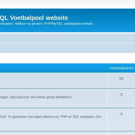
QL Voetbalpool website
wnloaden. Welkom op jeroen's PHP/MySQL voetbalpool website.
ONDERWERPEN
O
54
n
d
O
0
gangen. Speciaal voor een kleine groep liefhebbers.
e
n
r
d
O
0
K 2026. Te gerbuiken met eigen Webserver, PHP en SQL database. Om
w
e
n
e
r
d
r
w