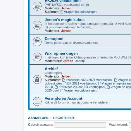
EK2024 voetbalpool
PHP MYSQL voetbalpool script
Moderator:
Jeroen
Subforum:
Vragen en oplossingen
Jeroen's magic kubus
Ik heb ooit een Rubik's kubus emulator gemaakt. Ik vind hem
dit programmaatje aan te bieden...
Moderator:
Jeroen
Demopool
Demo pools van de diverse varianten
Wiki opmerkingen
In dit topic kun je berichtjes plaatsen omtrend de Pool Wiki:
ht
Moderators:
Jeroen
,
Jaantje
Archief
Oude topics..
Moderator:
Jeroen
Subforums:
Eredivisie 2020/2021 voetbalpool
,
Vragen e
oplossingen
,
EK 2021 voetbalpool
,
Vragen en oplossin
V22.0
,
Eredivisie 2023/2024 voetbalpool
,
Vragen en opl
2025 pool
,
Vragen en oplossingen
Verwijderen Account
Kijk in dit forum om uw account te verwijderen
AANMELDEN
•
REGISTREER
Gebruikersnaam:
Wachtwoord: