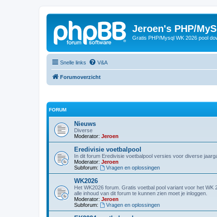
Jeroen's PHP/MyS
Gratis PHP/Mysql WK 2026 pool do
Snelle links
V&A
Forumoverzicht
FORUM
Nieuws
Diverse
Moderator:
Jeroen
Eredivisie voetbalpool
In dit forum Eredivisie voetbalpool versies voor diverse jaar
Moderator:
Jeroen
Subforum:
Vragen en oplossingen
WK2026
Het WK2026 forum. Gratis voetbal pool variant voor het W
alle inhoud van dit forum te kunnen zien moet je inloggen.
Moderator:
Jeroen
Subforum:
Vragen en oplossingen