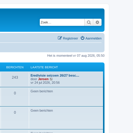
Zoek
Uitgebreid zoeken
Registreer
Aanmelden
Het is momenteel vr 07 aug 2026, 05:50
BERICHTEN
LAATSTE BERICHT
L
Eredivisie seizoen 26/27 besc…
B
243
a
B
door
Jeroen
a
e
vr 24 jul 2026, 20:56
e
t
k
s
i
Geen berichten
r
B
0
t
j
e
k
i
b
l
e
e
a
r
a
c
r
Geen berichten
i
t
B
0
c
s
h
i
h
t
e
t
e
t
c
b
r
e
e
h
r