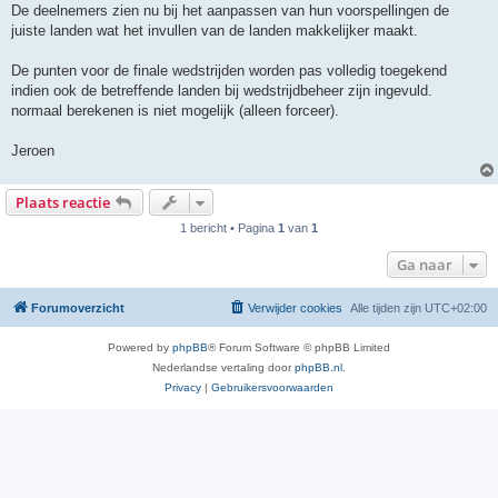
De deelnemers zien nu bij het aanpassen van hun voorspellingen de
juiste landen wat het invullen van de landen makkelijker maakt.
De punten voor de finale wedstrijden worden pas volledig toegekend
indien ook de betreffende landen bij wedstrijdbeheer zijn ingevuld.
normaal berekenen is niet mogelijk (alleen forceer).
Jeroen
Plaats reactie
1 bericht • Pagina
1
van
1
Ga naar
Forumoverzicht
Verwijder cookies
Alle tijden zijn
UTC+02:00
Powered by
phpBB
® Forum Software © phpBB Limited
Nederlandse vertaling door
phpBB.nl
.
Privacy
|
Gebruikersvoorwaarden