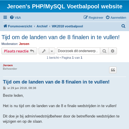
Jeroen's PHP/MySQL Voetbalpool website
V&A
Registreer
Aanmelden
Z
Forumoverzicht
Archief
WK2018 voetbalpool
o
Tijd om de landen van de 8 finalen in te vullen!
e
Moderator:
Jeroen
k
Zoek
Uitgebr
Plaats reactie
1 bericht • Pagina
1
van
1
Jeroen
Beheerder
Tijd om de landen van de 8 finalen in te vullen!
B
vr 29 jun 2018, 08:36
e
r
Beste leden,
i
c
h
Het is nu tijd om de landen van de 8 e finale wedstrijden in te vullen!
t
Dit doe je bij admin/wedstrijdbeheer door de betreffende wedstrijden te
wijzigen en op de slaan.