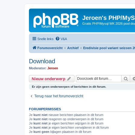
Jeroen's PHP/MyS
Gratis PHP/Mysql WK 2026 pool do
Snelle links
V&A
Forumoverzicht
Archief
Eredivisie pool variant seizoen 2
Download
Moderator:
Jeroen
Zoe
Nieuw onderwerp
Er zijn geen onderwerpen of berichten in dit forum.
Terug naar het forumoverzicht
FORUMPERMISSIES
Je
kunt niet
nieuwe berichten plaatsen in dit forum
Je
kunt niet
reageren op onderwerpen in dit forum
Je
kunt niet
je eigen berichten wijzigen in dit forum
Je
kunt niet
je eigen berichten verwijderen in dit forum
Je
kunt geen
bijlagen plaatsen in dit forum