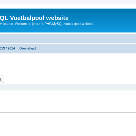
QL Voetbalpool website
wnloaden. Welkom op jeroen's PHP/MySQL voetbalpool website.
013 / 2014
Download
k
Uitgebreid zoeken