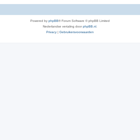
Powered by
phpBB
® Forum Software © phpBB Limited
Nederlandse vertaling door
phpBB.nl
.
Privacy
|
Gebruikersvoorwaarden