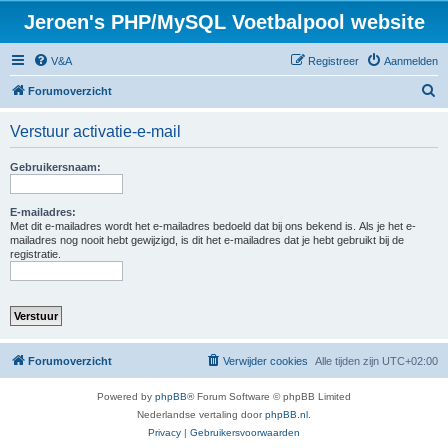
Jeroen's PHP/MySQL Voetbalpool website
V&A
Registreer
Aanmelden
Z
Forumoverzicht
o
Verstuur activatie-e-mail
e
k
Gebruikersnaam:
E-mailadres:
Met dit e-mailadres wordt het e-mailadres bedoeld dat bij ons bekend is. Als je het e-
mailadres nog nooit hebt gewijzigd, is dit het e-mailadres dat je hebt gebruikt bij de
registratie.
Forumoverzicht
Verwijder cookies
Alle tijden zijn
UTC+02:00
Powered by
phpBB
® Forum Software © phpBB Limited
Nederlandse vertaling door
phpBB.nl
.
Privacy
|
Gebruikersvoorwaarden