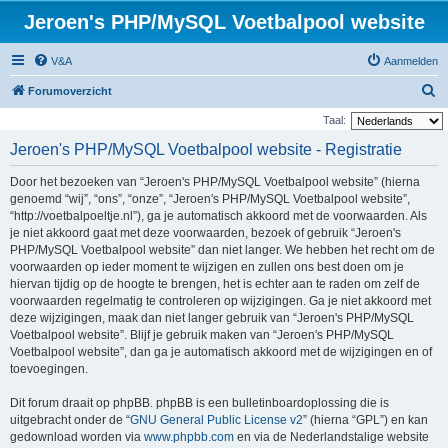
Jeroen's PHP/MySQL Voetbalpool website
V&A
Aanmelden
Z
Forumoverzicht
o
Taal:
e
Jeroen's PHP/MySQL Voetbalpool website - Registratie
k
Door het bezoeken van “Jeroen's PHP/MySQL Voetbalpool website” (hierna
genoemd “wij”, “ons”, “onze”, “Jeroen's PHP/MySQL Voetbalpool website”,
“http://voetbalpoeltje.nl”), ga je automatisch akkoord met de voorwaarden. Als
je niet akkoord gaat met deze voorwaarden, bezoek of gebruik “Jeroen's
PHP/MySQL Voetbalpool website” dan niet langer. We hebben het recht om de
voorwaarden op ieder moment te wijzigen en zullen ons best doen om je
hiervan tijdig op de hoogte te brengen, het is echter aan te raden om zelf de
voorwaarden regelmatig te controleren op wijzigingen. Ga je niet akkoord met
deze wijzigingen, maak dan niet langer gebruik van “Jeroen's PHP/MySQL
Voetbalpool website”. Blijf je gebruik maken van “Jeroen's PHP/MySQL
Voetbalpool website”, dan ga je automatisch akkoord met de wijzigingen en of
toevoegingen.
Dit forum draait op phpBB. phpBB is een bulletinboardoplossing die is
uitgebracht onder de “
GNU General Public License v2
” (hierna “GPL”) en kan
gedownload worden via
www.phpbb.com
en via de Nederlandstalige website