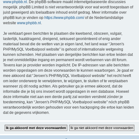
www.phpbb.nl
. De phpBB-software maakt internetgebaseerde discussies
mogelijk. phpBB Limited is niet verantwoordelijk voor wat wordt toegestaan of
juist geweigerd als toelaatbare inhoud en/of gedrag. Meer informatie over
phpBB kun je vinden op
https://www.phpbb.com/
of de Nederlandstalige
website
www.phpbb.nl
.
Je verklaart geen berichten te plaatsen die kwetsend, obsceen, vulgair,
lasterlijk, haatdragend, dreigend, seksueel georiënteerd of enig ander
materiaal bevat die de wetten van je eigen land, het land waar “Jeroen's
PHP/MySQL Voetbalpool website” is gehost of internationale wetgeving
kunnen schenden. Het plaatsen van dergelijke berichten kan ertoe leiden dat
je met onmiddellijke ingang en permanent wordt verbannen van dit forum.
Tevens kan je provider worden ingelicht. De IP-adressen van alle berichten
worden opgeslagen om deze voorwaarden te kunnen waarborgen. Je gaat er
mee akkoord dat “Jeroen's PHP/MySQL Voetbalpool website” het recht heeft
om ieder onderwerp te verwijderen, te wijzigen, te sluiten of te verplaatsen
wanneer zij dit nodig achten. Als gebruiker ga je ermee akkoord, dat de
informatie die je bij ons invoert wordt opgeslagen in een database. Hoewel
deze informatie niet aan een derde partij zal worden verstrekt zónder je
toestemming, kan “Jeroen's PHP/MySQL Voetbalpool website” nóch phpBB
verantwoordelijk worden gehouden voor een hackpoging die ertoe kan leiden
dat de gegevens vrijkomen.