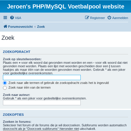
Jeroen's PHP/MySQL Voetbalpool website
V&A
Registreer
Aanmelden
Forumoverzicht
Zoek
Zoek
ZOEKOPDRACHT
Zoek op sleutelwoorden:
Plaats een
+
voor elk woord dat gevonden moet worden en een
-
voor elk woord dat niet
gevonden moet worden. Plaats een lijst met woorden gescheiden door een
|
tussen
haakjes als maar één van de woorden gevonden moet worden. Gebruik * als een joker
voor gedeeltelijke overeenkomsten.
Zoek naar alle termen of gebruik de zoekopdracht zoals het is ingevuld
Zoek naar één van de termen
Zoek naar auteur:
Gebruik * als een joker voor gedeeltelijke overeenkomsten.
ZOEKOPTIES
Zoeken in forums:
Selecteer het forum of de forums die je wil doorzoeken. Subforums worden automatisch
doorzocht als je “Doorzoek subforums“ hieronder niet uitschakelt.