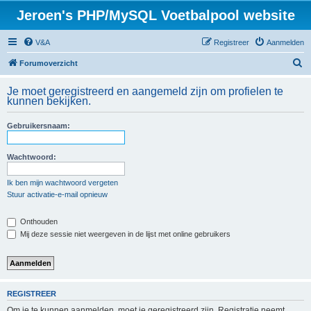
Jeroen's PHP/MySQL Voetbalpool website
V&A
Registreer
Aanmelden
Z
Forumoverzicht
o
Je moet geregistreerd en aangemeld zijn om profielen te
e
kunnen bekijken.
k
Gebruikersnaam:
Wachtwoord:
Ik ben mijn wachtwoord vergeten
Stuur activatie-e-mail opnieuw
Onthouden
Mij deze sessie niet weergeven in de lijst met online gebruikers
REGISTREER
Om je te kunnen aanmelden, moet je geregistreerd zijn. Registratie neemt