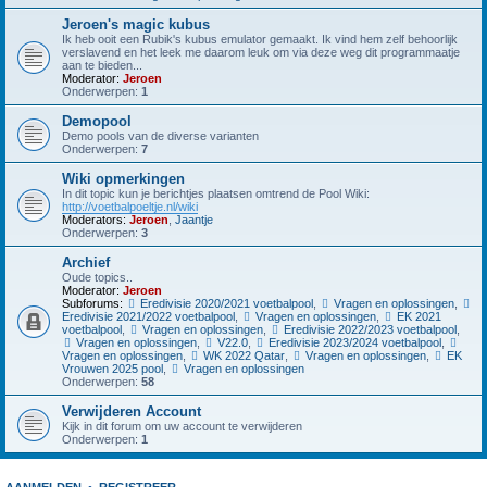
Jeroen's magic kubus
Ik heb ooit een Rubik's kubus emulator gemaakt. Ik vind hem zelf behoorlijk
verslavend en het leek me daarom leuk om via deze weg dit programmaatje
aan te bieden...
Moderator:
Jeroen
Onderwerpen:
1
Demopool
Demo pools van de diverse varianten
Onderwerpen:
7
Wiki opmerkingen
In dit topic kun je berichtjes plaatsen omtrend de Pool Wiki:
http://voetbalpoeltje.nl/wiki
Moderators:
Jeroen
,
Jaantje
Onderwerpen:
3
Archief
Oude topics..
Moderator:
Jeroen
Subforums:
Eredivisie 2020/2021 voetbalpool
,
Vragen en oplossingen
,
Eredivisie 2021/2022 voetbalpool
,
Vragen en oplossingen
,
EK 2021
voetbalpool
,
Vragen en oplossingen
,
Eredivisie 2022/2023 voetbalpool
,
Vragen en oplossingen
,
V22.0
,
Eredivisie 2023/2024 voetbalpool
,
Vragen en oplossingen
,
WK 2022 Qatar
,
Vragen en oplossingen
,
EK
Vrouwen 2025 pool
,
Vragen en oplossingen
Onderwerpen:
58
Verwijderen Account
Kijk in dit forum om uw account te verwijderen
Onderwerpen:
1