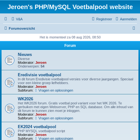
Jeroen's PHP/MySQL Voetbalpool website
V&A
Registreer
Aanmelden
Z
Forumoverzicht
o
Het is momenteel za 08 aug 2026, 08:50
e
Forum
k
Nieuws
Diverse
Moderator:
Jeroen
Onderwerpen:
54
Eredivisie voetbalpool
In dit forum Eredivisie voetbalpool versies voor diverse jaargangen. Speciaal
voor een kleine groep liefhebbers.
Moderator:
Jeroen
Subforum:
Vragen en oplossingen
WK2026
Het WK2026 forum. Gratis voetbal pool variant voor het WK 2026. Te
gerbuiken met eigen Webserver, PHP en SQL database. Om alle inhoud van
dit forum te kunnen zien moet je inloggen.
Moderator:
Jeroen
Subforum:
Vragen en oplossingen
EK2024 voetbalpool
PHP MYSQL voetbalpool script
Moderator:
Jeroen
Subforum:
Vragen en oplossingen