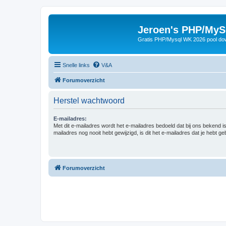
Jeroen's PHP/MyS
Gratis PHP/Mysql WK 2026 pool do
Snelle links
V&A
Forumoverzicht
Herstel wachtwoord
E-mailadres:
Met dit e-mailadres wordt het e-mailadres bedoeld dat bij ons bekend is.
mailadres nog nooit hebt gewijzigd, is dit het e-mailadres dat je hebt gebr
Forumoverzicht