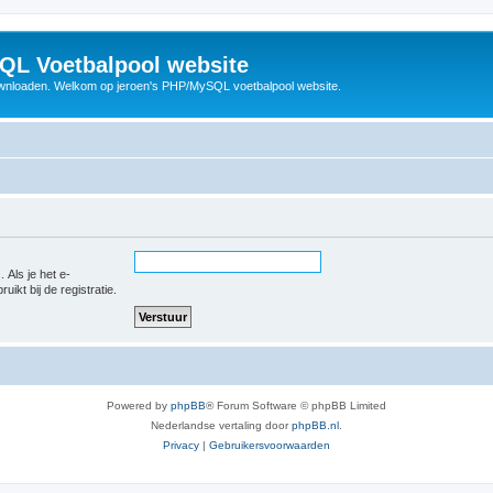
QL Voetbalpool website
wnloaden. Welkom op jeroen's PHP/MySQL voetbalpool website.
 Als je het e-
uikt bij de registratie.
Powered by
phpBB
® Forum Software © phpBB Limited
Nederlandse vertaling door
phpBB.nl
.
Privacy
|
Gebruikersvoorwaarden